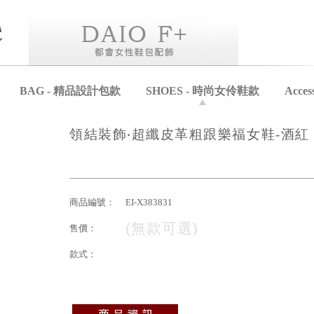
BAG - 精品設計包款
SHOES - 時尚女伶鞋款
Acce
領結裝飾‧超纖皮革粗跟樂福女鞋-酒紅
商品編號：
EI-X383831
(無款可選)
售價：
款式：