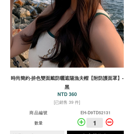
時尚簡約‧拚色雙面戴防曬遮陽漁夫帽【附防護面罩】-
黑
NTD 360
[已銷售 39 件]
商品編號
EH-D9TD52131
數量