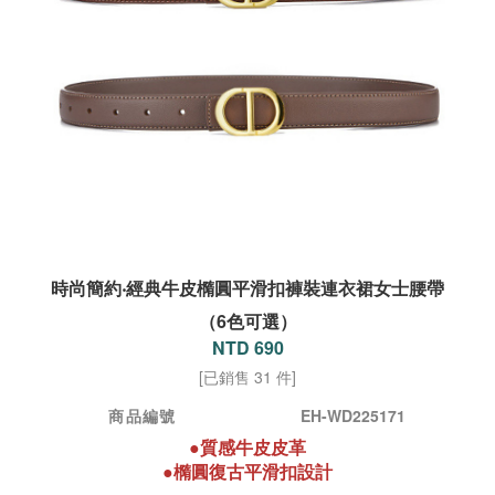
時尚簡約‧經典牛皮橢圓平滑扣褲裝連衣裙女士腰帶
（6色可選）
NTD 690
[已銷售 31 件]
商品編號
EH-WD225171
●質感牛皮皮革
●
橢圓復古平滑扣設計