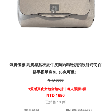
氣質優雅‧高質感荔枝紋牛皮簡約精緻鎖扣設計時尚百
搭手提單肩包（6色可選）
NTD 3360
♥️質感真皮女包全館5折｜每人限購3個
NTD 1680
[已銷售 19 件]
商品編號
EH-SW3M88631