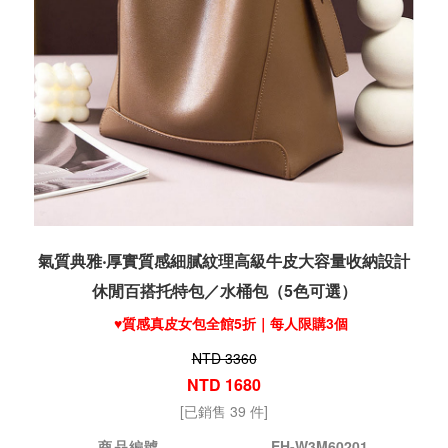
氣質典雅‧厚實質感細膩紋理高級牛皮大容量收納設計
休閒百搭托特包／水桶包（5色可選）
♥️質感真皮女包全館5折｜每人限購3個
NTD 3360
NTD 1680
[已銷售 39 件]
商品編號
EH-W3M60201