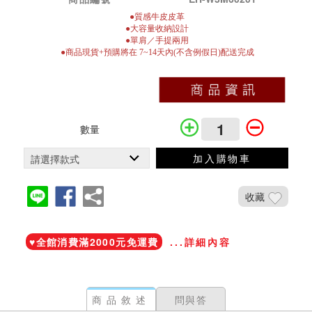
●質感牛皮皮革
●大容量收納設計
●單肩／手提兩用
●商品現貨+預購將在 7~14天內(不含例假日)配送完成
數量
加入購物車
收藏
加入鐵粉社團
♥️全館消費滿2000元免運費
...詳細內容
商品敘述
問與答