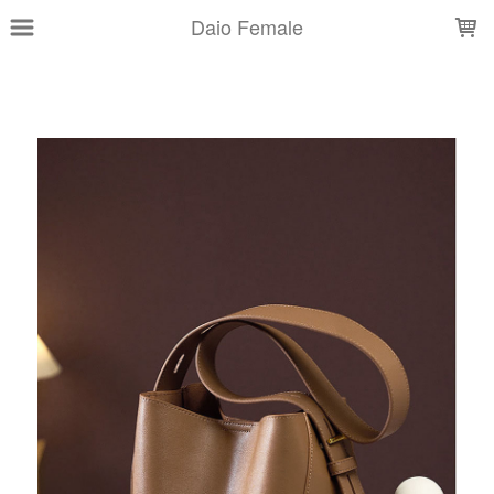
LOADING...
Daio Female