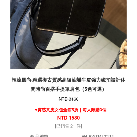
韓流風尚‧精選復古質感高級油蠟牛皮強力磁扣設計休
閒時尚百搭手提單肩包（5色可選）
NTD 3160
♥️質感真皮女包全館5折｜每人限購3個
NTD 1580
[已銷售 21 件]
商品編號
EH-SW3ML7111