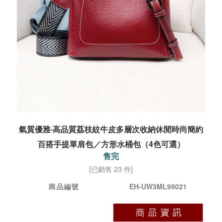
氣質優雅‧高品質荔枝紋牛皮多層次收納休閒時尚簡約
百搭手提單肩包／方形水桶包（4色可選）
售完
[已銷售 23 件]
商品編號
EH-UW3ML99021