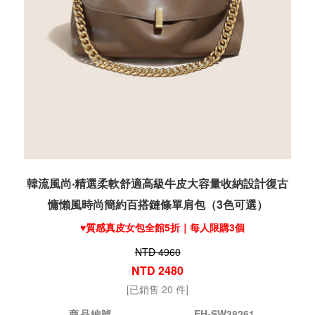
韓流風尚‧精選柔軟舒適高級牛皮大容量收納設計復古
慵懶風時尚簡約百搭鏈條單肩包（3色可選）
♥️質感真皮女包全館5折｜每人限購3個
NTD 4960
NTD 2480
[已銷售 20 件]
商品編號
EH-SW38261