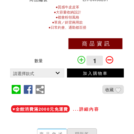
●質感牛皮皮革
●大容量收納設計
●都會粉領風格
●單肩／斜背兩用款
●日常約會、通勤都百搭
數量
加入購物車
收藏
加入鐵粉社團
♥️全館消費滿2000元免運費
...詳細內容
商品敘述
問與答