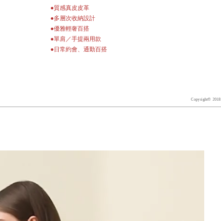
●質感真皮皮革
●多層次收納設計
●優雅輕奢百搭
●單肩／手提兩用款
●日常約會、通勤百搭
Copyright© 2018 