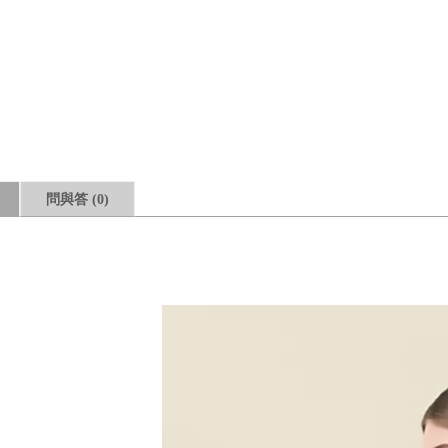
問與答
(0)