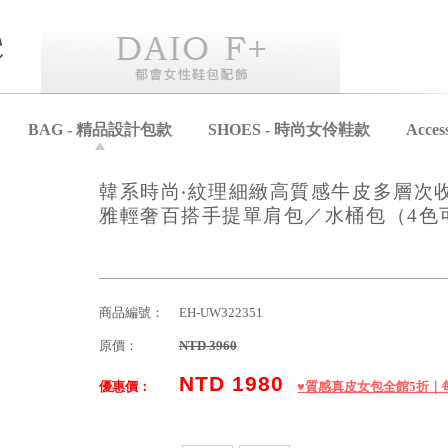
BAG - 精品設計包款
SHOES - 時尚女伶鞋款
Acce
韓系時尚‧紋理細緻高質感牛皮多層次
雅輕奢百搭手提單肩包／水桶包（4色
商品編號：
EH-UW322351
原價：
NTD 3960
NTD 1980
優惠價：
♥️質感真皮女包全館5折｜