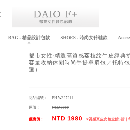
BAG - 精品設計包款
SHOES - 時尚女伶鞋款
Acce
都市女性‧精選高質感荔枝紋牛皮經典
容量收納休閒時尚手提單肩包／托特包
選）
商品編號：
EH-W327211
原價：
NTD 3960
NTD 1980
優惠價：
♥️質感真皮女包全館5折｜