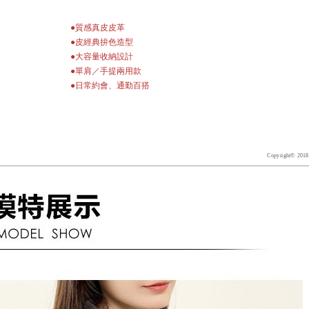
●質感真皮皮革
●皮經典拚色造型
●大容量收納設計
●單肩／手提兩用款
●日常約會、通勤百搭
Copyright© 2018 