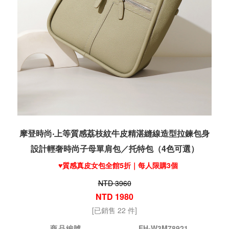
摩登時尚‧上等質感荔枝紋牛皮精湛縫線造型拉鍊包身
設計輕奢時尚子母單肩包／托特包（4色可選）
♥️質感真皮女包全館5折｜每人限購3個
NTD 3960
NTD 1980
[已銷售 22 件]
商品編號
EH-W3M78921