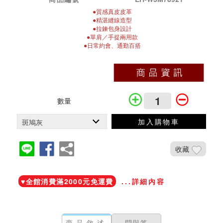
●質感真皮皮革
●精湛縫線造型
●拉鍊包身設計
●單肩／手提兩用款
●日常約會、通勤百搭
數量
加入購物車
收藏
加入鐵粉社團
♥️全館消費滿2000元免運費
...詳細內容
商品敘述
問與答