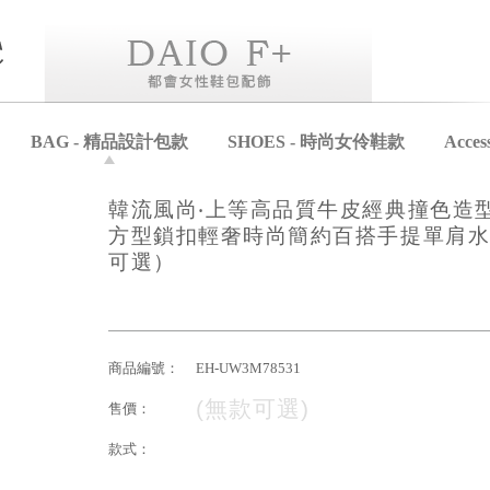
BAG - 精品設計包款
SHOES - 時尚女伶鞋款
Acce
韓流風尚‧上等高品質牛皮經典撞色造
方型鎖扣輕奢時尚簡約百搭手提單肩水
可選）
商品編號：
EH-UW3M78531
(無款可選)
售價：
款式：