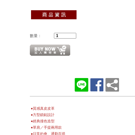
數量：
●質感真皮皮革
●方型鎖釦設計
●經典撞色造型
●單肩／手提兩用款
●日常約會、通勤百搭