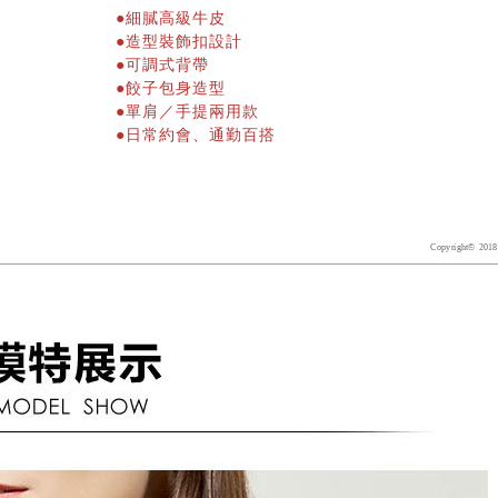
●
細膩高級牛皮
●
造型裝飾扣設計
●
可調式背帶
●
餃子包身造型
●單肩／手提兩用款
●日常約會、通勤百搭
Copyright© 2018 