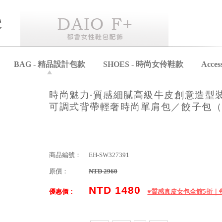
BAG - 精品設計包款
SHOES - 時尚女伶鞋款
Acce
時尚魅力‧質感細膩高級牛皮創意造型
可調式背帶輕奢時尚單肩包／餃子包（
商品編號：
EH-SW327391
原價：
NTD 2960
NTD 1480
優惠價：
♥️質感真皮女包全館5折｜