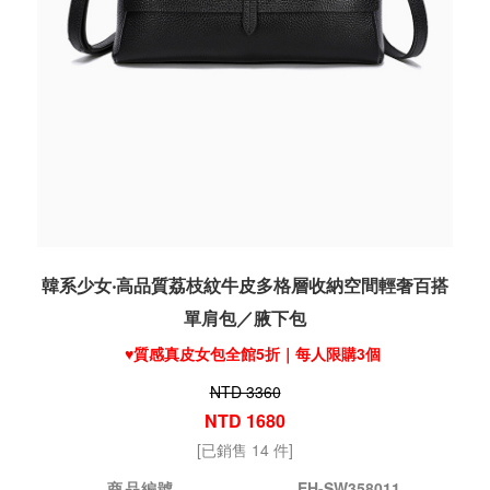
韓系少女‧高品質荔枝紋牛皮多格層收納空間輕奢百搭
單肩包／腋下包
♥️質感真皮女包全館5折｜每人限購3個
NTD 3360
NTD 1680
[已銷售 14 件]
商品編號
EH-SW358011