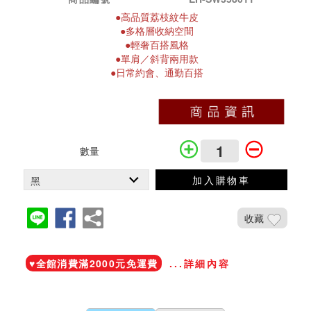
●
高品質荔枝紋牛皮
●
多格層收納空間
●
輕奢百搭風格
●單肩／斜背兩用款
●日常約會、通勤百搭
數量
加入購物車
收藏
加入鐵粉社團
♥️全館消費滿2000元免運費
...詳細內容