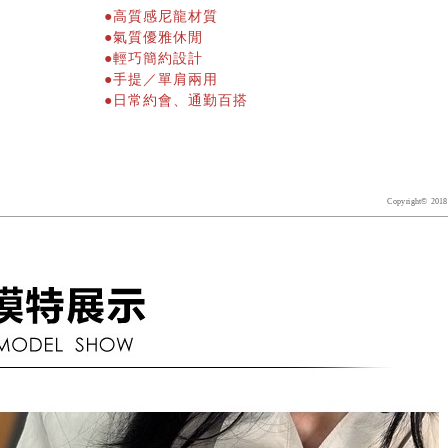
●
高質感尼龍材質
●
氣質優雅休閒
●
輕巧簡約
設計
●手提／單肩兩用
●日常約會、通勤百搭
Copyright© 2018 