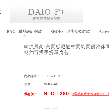
BAG - 精品設計包款
SHOES - 時尚女伶鞋款
Acce
韓流風尚‧高質感尼龍材質氣質優雅休
簡約百搭手提單肩包
商品編號：
EH-SW31091
原價：
NTD 2560
NTD 1280
優惠價：
♥️質感真皮女包全館5折｜