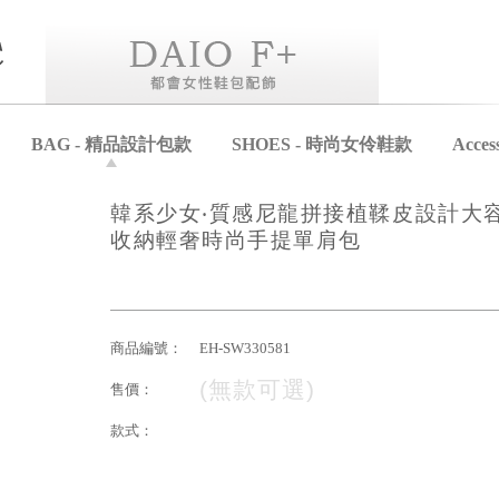
BAG - 精品設計包款
SHOES - 時尚女伶鞋款
Acce
韓系少女‧質感尼龍拼接植鞣皮設計大
收納輕奢時尚手提單肩包
商品編號：
EH-SW330581
(無款可選)
售價：
款式：