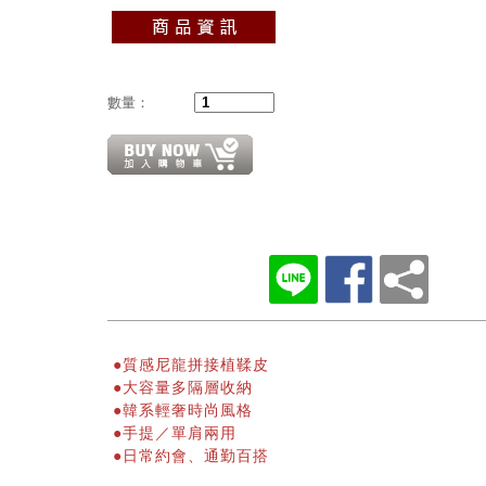
數量：
●
質感尼龍拼接植鞣皮
●
大容量多隔層收納
●
韓系
輕奢時尚風格
●手提／單肩兩用
●日常約會、通勤百搭