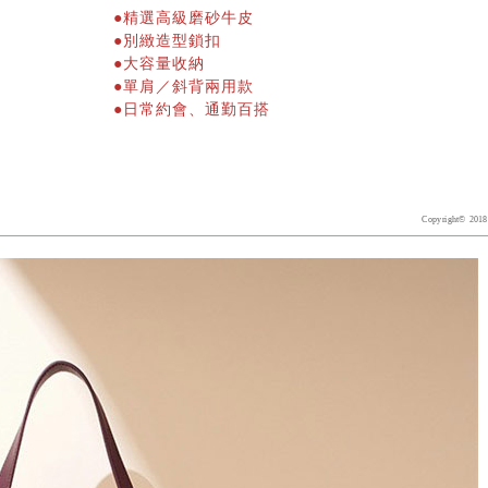
●
精選高級磨砂牛皮
●
別緻造型鎖扣
●
大容量收納
●單肩
／斜背
兩
用款
●日常約會、通勤百搭
Copyright© 2018 