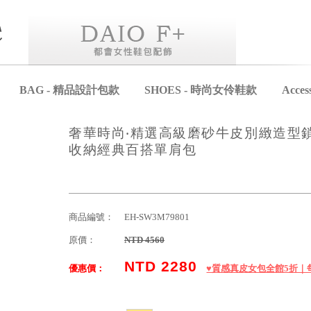
BAG - 精品設計包款
SHOES - 時尚女伶鞋款
Acce
奢華時尚‧精選高級磨砂牛皮別緻造型
收納經典百搭單肩包
商品編號：
EH-SW3M79801
原價：
NTD 4560
NTD 2280
優惠價：
♥️質感真皮女包全館5折｜