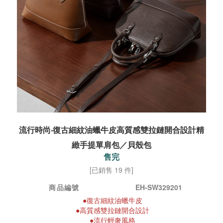
流行時尚‧復古細紋油蠟牛皮高質感雙拉鏈開合設計精
緻手提單肩包／貝殼包
售完
[已銷售 19 件]
商品編號
EH-SW329201
●
復古細紋油蠟牛皮
●
高質感雙拉鏈開合設計
●
流行輕奢風格