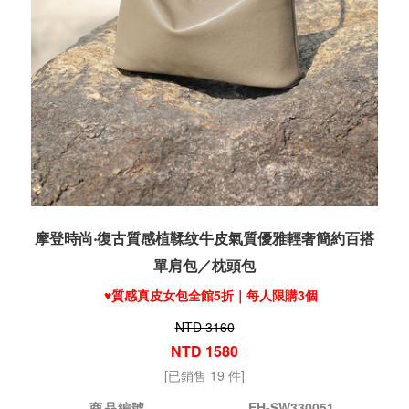
摩登時尚‧復古質感植鞣纹牛皮氣質優雅輕奢簡約百搭
單肩包／枕頭包
♥️質感真皮女包全館5折｜每人限購3個
NTD 3160
NTD 1580
[已銷售 19 件]
商品編號
EH-SW330051