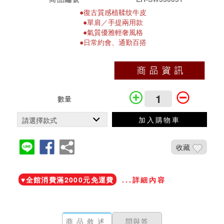
●
復古質感植鞣纹牛皮
●單肩／手提兩用款
●
氣質優雅輕奢
風格
●日常約會、通勤百搭
數量
加入購物車
收藏
加入鐵粉社團
♥️全館消費滿2000元免運費
...詳細內容
商品敘述
問與答