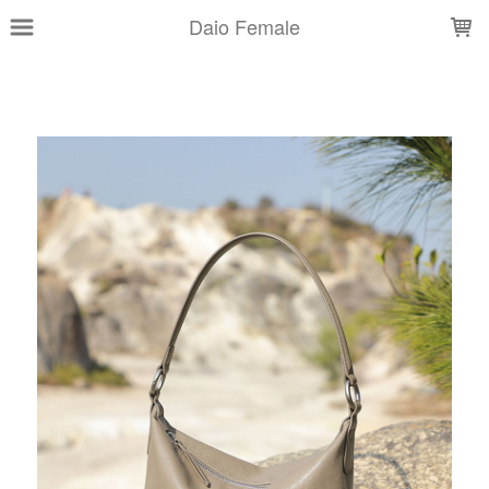
LOADING...
Daio Female