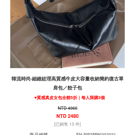
韓流時尚‧細緻紋理高質感牛皮大容量收納簡約復古單
肩包／餃子包
♥️質感真皮女包全館5折｜每人限購3個
NTD 4960
NTD 2480
[已銷售 13 件]
商品編號
EH-SW3MN0303021