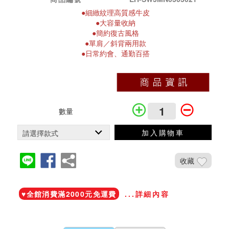
●
細緻紋理高質感牛皮
●
大容量收納
●
簡約復古
風格
●單
肩
／斜背兩用款
●日常約會、通勤百搭
數量
加入購物車
收藏
加入鐵粉社團
♥️全館消費滿2000元免運費
...詳細內容