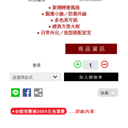
●
新潮
輕奢
風格
●
顯瘦小臉／防紫外線
●
多色系可挑
●
經典方形大框
●
日常外出／造型搭配皆宜
數量
加入購物車
收藏
加入鐵粉社團
♥️全館消費滿2000元免運費
...詳細內容