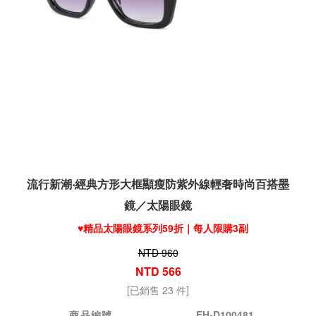
流行新潮‧經典方形大框顯瘦防紫外線輕奢時尚百搭墨
鏡／太陽眼鏡
♥️精品太陽眼鏡系列59折｜每人限購3副
NTD 960
NTD 566
[已銷售 23 件]
商品編號
EH-D100481