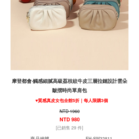
摩登都會‧觸感細膩高級荔枝紋牛皮三層拉鏈設計雲朵
皺摺時尚單肩包
♥️質感真皮女包全館5折｜每人限購3個
NTD 1960
NTD 980
[已銷售 29 件]
商品編號
EH-SW32811