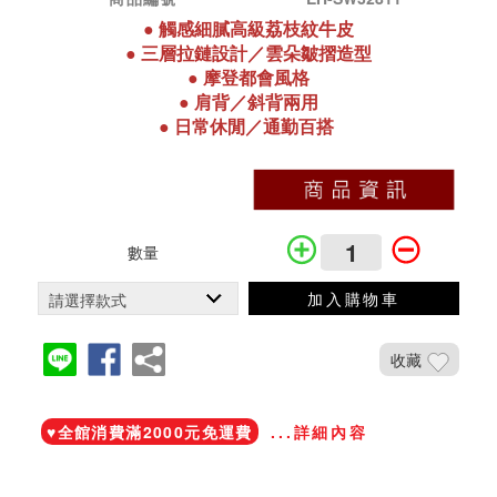
●
觸感細膩高級荔枝紋牛皮
●
三層拉鏈設計／
雲朵皺摺造型
●
摩登都會
風格
●
肩背／斜背兩用
●
日常休閒／通勤百搭
數量
加入購物車
收藏
加入鐵粉社團
♥️全館消費滿2000元免運費
...詳細內容