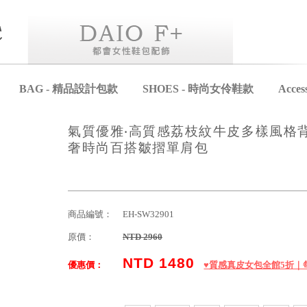
BAG - 精品設計包款
SHOES - 時尚女伶鞋款
Acce
氣質優雅‧高質感荔枝紋牛皮多樣風格
奢時尚百搭皺摺單肩包
商品編號：
EH-SW32901
原價：
NTD 2960
NTD 1480
優惠價：
♥️質感真皮女包全館5折｜