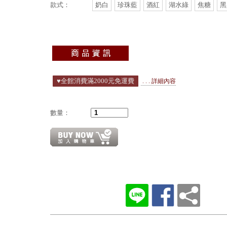
款式：
奶白
珍珠藍
酒紅
湖水綠
焦糖
黑
♥️全館消費滿2000元免運費
. . . 詳細內容
數量：