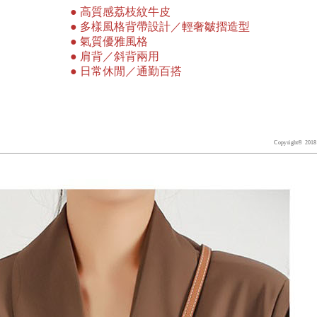
●
高質感荔枝紋牛皮
●
多樣風格背帶設計／
輕奢
皺摺造型
●
氣質優雅
風格
●
肩背／斜背兩用
●
日常休閒／通勤百搭
Copyright© 2018 