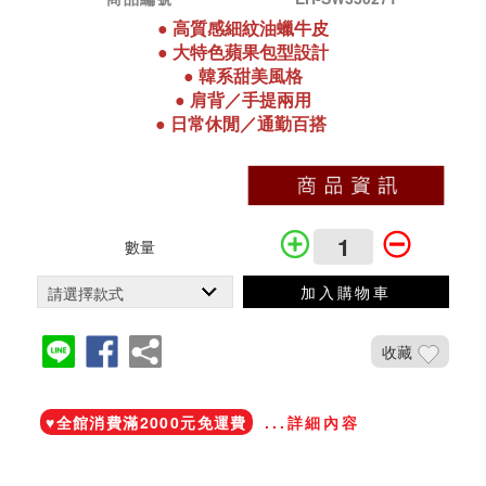
●
高質感細紋油蠟牛皮
●
大
特色蘋果包型設計
●
韓系甜美
風格
●
肩背／手提兩用
●
日常休閒／通勤百搭
數量
加入購物車
收藏
加入鐵粉社團
♥️全館消費滿2000元免運費
...詳細內容