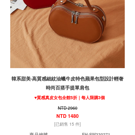
韓系甜美‧高質感細紋油蠟牛皮特色蘋果包型設計輕奢
時尚百搭手提單肩包
♥️質感真皮女包全館5折｜每人限購3個
NTD 2960
NTD 1480
[已銷售 15 件]
商品編號
EH-SW330271