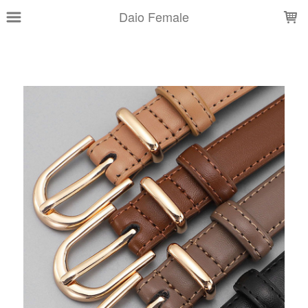
LOADING...
Daio Female