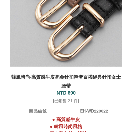
韓風時尚‧高質感牛皮亮金針扣輕奢百搭經典針扣女士
腰帶
NTD 690
[已銷售 21 件]
商品編號
EH-WD220022
●
高質感牛皮
●
韓風時尚
風格