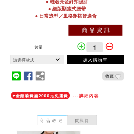
●
輕奢
亮金針扣
設計
●
細版顯瘦式腰帶
●
日常造型／風格穿搭皆適合
數量
加入購物車
收藏
加入鐵粉社團
♥️全館消費滿2000元免運費
...詳細內容
商品敘述
問與答