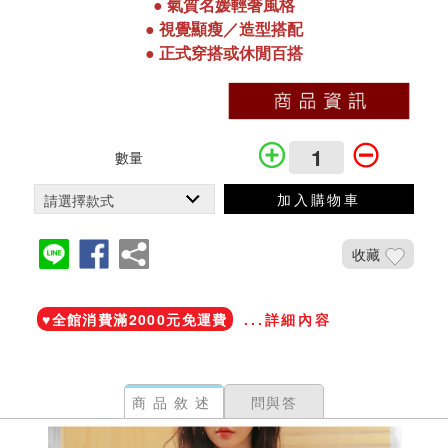
●
氣質名媛輕奢風格
●
視覺顯瘦／造型搭配
●
正式穿搭或休閒百搭
數量
加入購物車
收藏
加入鐵粉社團
♥️全館消費滿2000元免運費
...詳細內容
商品敘述
問與答