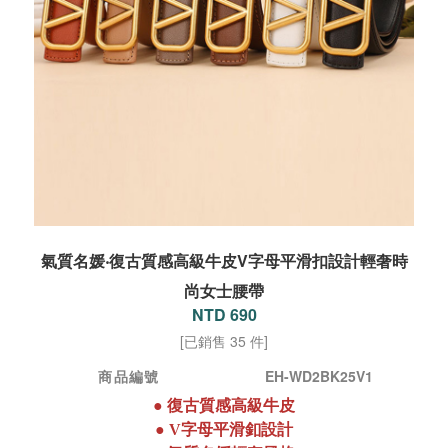
氣質名媛‧復古質感高級牛皮V字母平滑扣設計輕奢時
尚女士腰帶
NTD 690
[已銷售 35 件]
商品編號
EH-WD2BK25V1
●
復古質感高級牛皮
●
V字母平滑釦設計