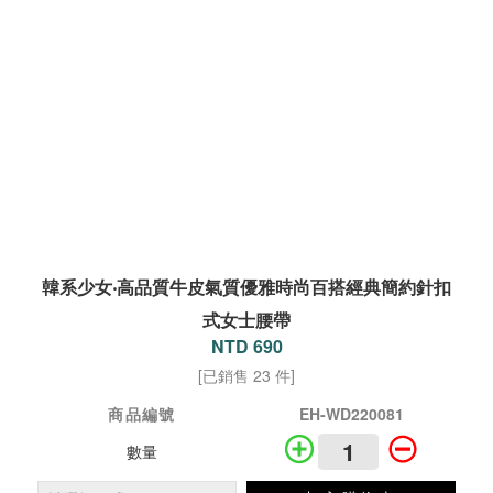
韓系少女‧高品質牛皮氣質優雅時尚百搭經典簡約針扣
式女士腰帶
NTD 690
[已銷售 23 件]
商品編號
EH-WD220081
數量