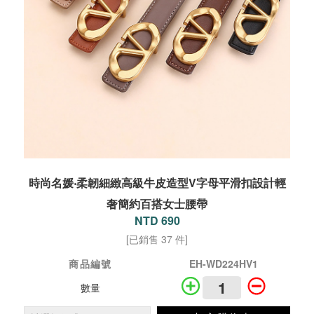
時尚名媛‧柔韌細緻高級牛皮造型V字母平滑扣設計輕
奢簡約百搭女士腰帶
NTD 690
[已銷售 37 件]
商品編號
EH-WD224HV1
數量