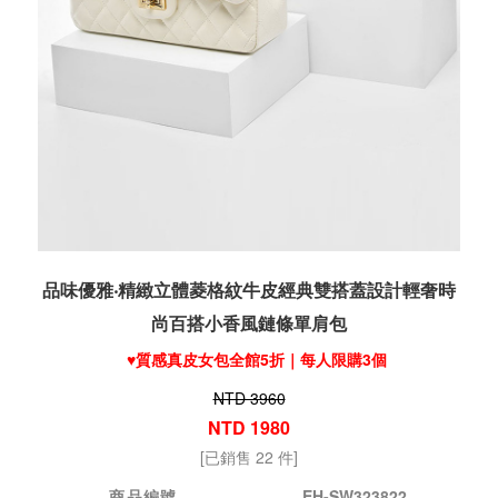
品味優雅‧精緻立體菱格紋牛皮經典雙搭蓋設計輕奢時
尚百搭小香風鏈條單肩包
♥️質感真皮女包全館5折｜每人限購3個
NTD 3960
NTD 1980
[已銷售 22 件]
商品編號
EH-SW323822