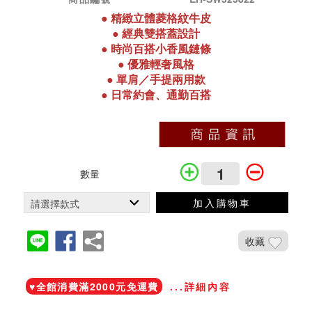
●
精緻立體菱格紋牛皮
●
經典雙搭蓋設計
●
時尚百搭小香風鏈條
●
優雅輕奢風格
●
單肩／手提兩用款
●
日常約會、通勤百搭
數量
加入購物車
收藏
加入鐵粉社團
♥️全館消費滿2000元免運費
...詳細內容