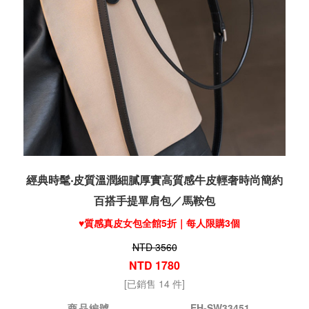
經典時髦‧皮質溫潤細膩厚實高質感牛皮輕奢時尚簡約
百搭手提單肩包／馬鞍包
♥️質感真皮女包全館5折｜每人限購3個
NTD 3560
NTD 1780
[已銷售 14 件]
商品編號
EH-SW33451