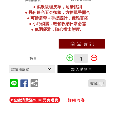
●
柔軟紋理皮革，耐磨抗刮
●
幾何銀色五金扣飾，方便單手開合
●
可拆肩帶＋手提設計，優雅百搭
●
小巧俏麗，輕鬆收納日常必需
●
低調優雅，隨心揹出態度。
數量
加入購物車
收藏
加入鐵粉社團
♥️全館消費滿2000元免運費
...詳細內容