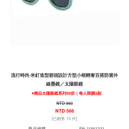
流行時尚‧米釘造型箭頭設計方型小框輕奢百搭防紫外
線墨鏡／太陽眼鏡
♥️精品太陽眼鏡系列59折｜每人限購3副
NTD 960
NTD 566
[已銷售 15 件]
商品編號
EH-J1861331