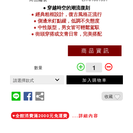
●
穿越時空的潮流復刻
●
經典粗框設計，復古風格正流行
●
側邊米釘點綴，低調不失態度
●
中性版型，男女皆可輕鬆駕馭
●
街頭穿搭或文青日常，完美搭配
數量
加入購物車
收藏
加入鐵粉社團
♥️全館消費滿2000元免運費
...詳細內容