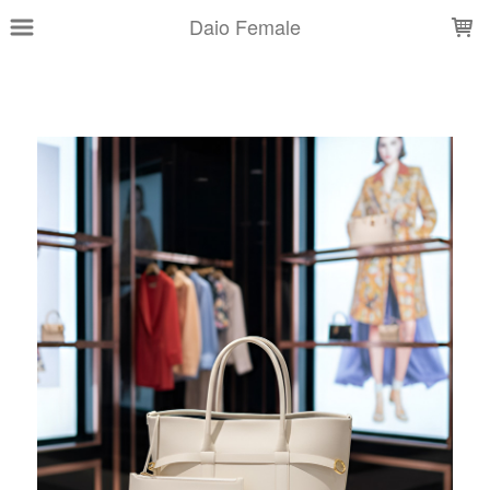
LOADING...
Daio Female