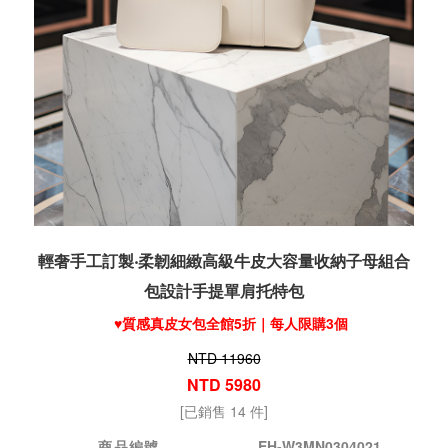
輕奢手工訂製‧柔韌細緻高級牛皮大容量收納子母組合
包設計手提單肩托特包
♥️質感真皮女包全館5折｜每人限購3個
NTD 11960
NTD 5980
[已銷售 14 件]
商品編號
EH-W3MN0304021