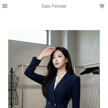
LOADING...
Daio Female