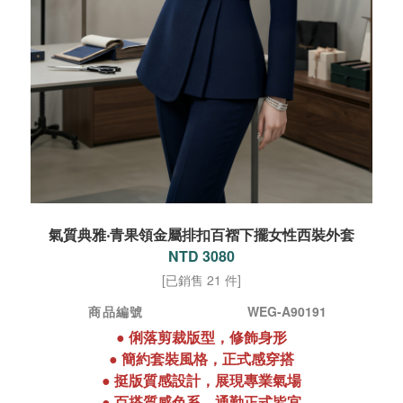
氣質典雅‧青果領金屬排扣百褶下擺女性西裝外套
NTD 3080
[已銷售 21 件]
商品編號
WEG-A90191
●
俐落剪裁版型，修飾身形
●
簡約套裝風格，正式感穿搭
●
挺版質感設計，展現專業氣場
●
百搭質感色系，通勤正式皆宜