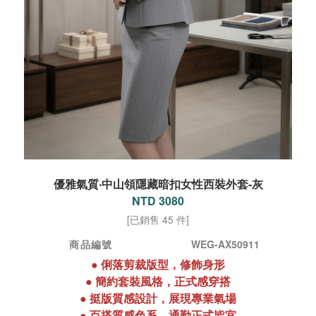
優雅氣質‧中山領隱藏暗扣女性西裝外套-灰
NTD 3080
[已銷售 45 件]
商品編號
WEG-AX50911
●
俐落剪裁版型，修飾身形
●
簡約套裝風格，正式感穿搭
●
挺版質感設計，展現專業氣場
●
百搭質感色系，通勤正式皆宜