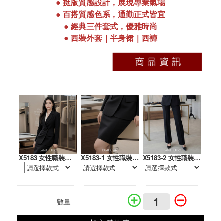
●
挺版質感設計，展現專業氣場
●
百搭質感色系，通勤正式皆宜
●
經典三件套式，優雅時尚
●
西裝外套｜半身裙｜西褲
X5183 女性職裝質感翻領排扣兩件套-西裝
X5183-1 女性職裝質感翻領排扣兩件套-半身裙
X5183-2 女性職裝質感翻領排扣兩件套-直筒/闊腿褲
數量