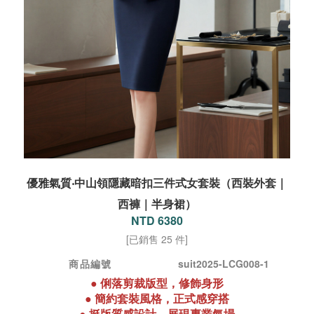
優雅氣質‧中山領隱藏暗扣三件式女套裝（西裝外套｜
西褲｜半身裙）
NTD 6380
[已銷售 25 件]
商品編號
suit2025-LCG008-1
●
俐落剪裁版型，修飾身形
●
簡約套裝風格，正式感穿搭