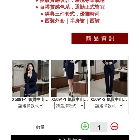
●
挺版質感設計，展現專業氣場
●
百搭質感色系，通勤正式皆宜
●
經典三件套式，優雅時尚
●
西裝外套｜半身裙｜西褲
X5091-1 氣質中山領隱藏暗扣兩件套-西裝(灰色)
X5091-1 氣質中山領隱藏暗扣兩件套-中裙
X5091-2 氣質中山領隱藏暗扣兩件套-煙管褲
數量
加入購物車