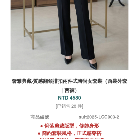
奢雅典藏‧質感翻領排扣兩件式時尚女套裝（西裝外套
｜西褲）
NTD 4580
[已銷售 28 件]
商品編號
suit2025-LCG003-2
●
俐落剪裁版型，修飾身形
●
簡約套裝風格，正式感穿搭