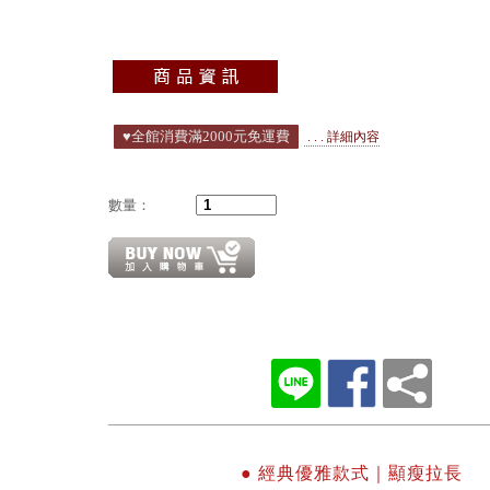
♥️全館消費滿2000元免運費
. . . 詳細內容
數量：
●
經典優雅款式
｜顯瘦拉長