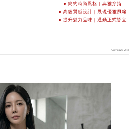
●
簡約時尚風格
｜典雅穿搭
●
高級質感設計
｜展現優雅風範
●
提升魅力品味
｜通勤正式皆宜
Copyright© 2018 