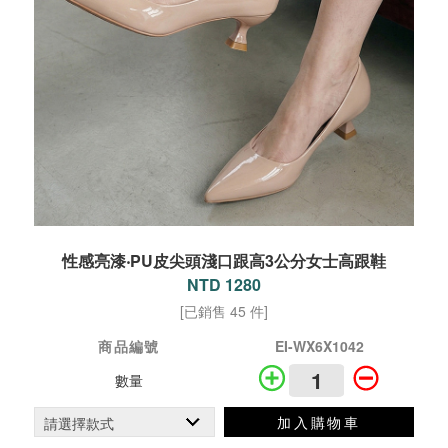
性感亮漆‧PU皮尖頭淺口跟高3公分女士高跟鞋
NTD 1280
[已銷售 45 件]
商品編號
EI-WX6X1042
數量
加入購物車