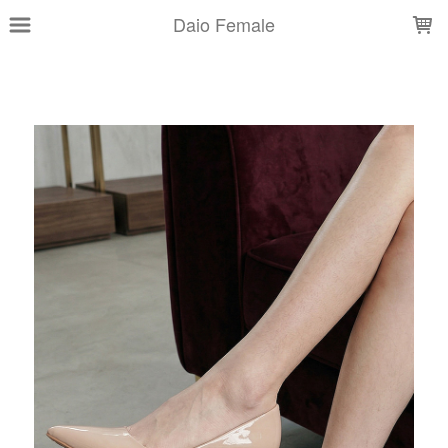
LOADING...
Daio Female