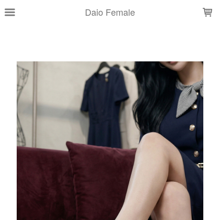
LOADING...
Daio Female