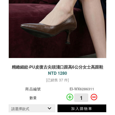
精緻細紋‧PU皮復古尖頭淺口跟高6公分女士高跟鞋
NTD 1280
[已銷售 37 件]
商品編號
EI-WX6286311
數量
加入購物車