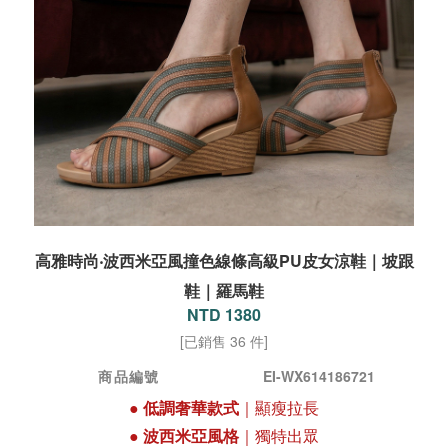
高雅時尚‧波西米亞風撞色線條高級PU皮女涼鞋｜坡跟
鞋｜羅馬鞋
NTD 1380
[已銷售 36 件]
商品編號
EI-WX614186721
●
低調奢華款式
｜顯瘦拉長
●
波西米亞風格
｜獨特出眾