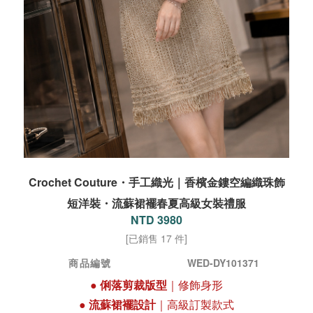
Crochet Couture・手工織光｜香檳金鏤空編織珠飾
短洋裝・流蘇裙襬春夏高級女裝禮服
NTD 3980
[已銷售 17 件]
商品編號
WED-DY101371
●
俐落剪裁版型
｜修飾身形
●
流蘇裙襬設計
｜高級訂製款式