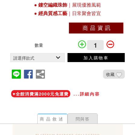
●
鏤空編織珠飾
｜展現優雅風範
●
經典質感工藝
｜日常聚會皆宜
數量
加入購物車
收藏
加入鐵粉社團
♥️全館消費滿2000元免運費
...詳細內容
商品敘述
問與答