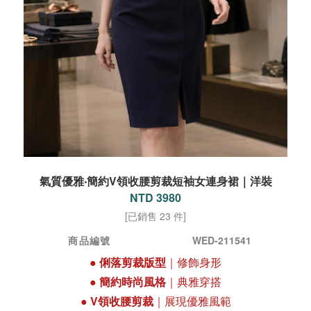
氣質優雅‧簡約V領收腰剪裁短袖女連身裙｜洋裝
NTD 3980
[已銷售 23 件]
商品編號
WED-211541
●
俐落剪裁版型
｜修飾身形
●
簡約時尚風格
｜典雅穿搭
●
V領收腰剪裁
｜展現優雅風範