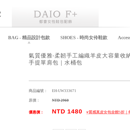
BAG - 精品設計包款
SHOES - 時尚女伶鞋款
Acce
氣質優雅‧柔韌手工編織羊皮大容量收
手提單肩包｜水桶包
商品編號：
EH-UW333671
原價：
NTD 2960
NTD 1480
優惠價：
♥️質感真皮女包全館5折｜