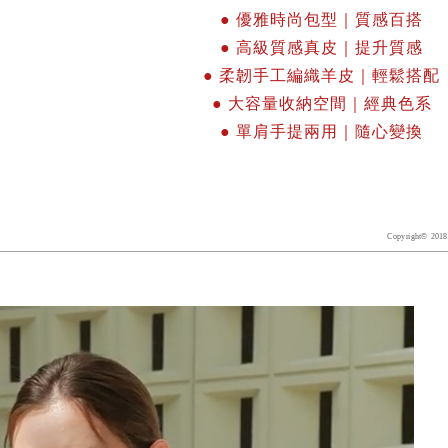
●
優雅時尚包型
｜質感百搭
●
高級質感真皮
｜提升質感
●
柔韌手工編織羊皮
｜輕鬆搭配
●
大容量收納空間
｜經典色系
●
單肩手提兩用
｜隨心變換
Copyright© 2018 