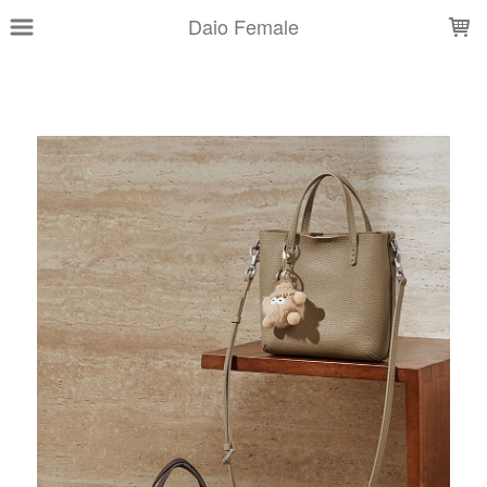
LOADING...
Daio Female