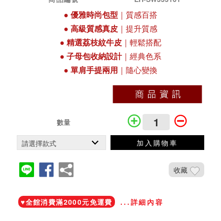
●
優雅時尚包型
｜質感百搭
●
高級質感真皮
｜提升質感
●
精選荔枝紋牛皮
｜輕鬆搭配
●
子母包收納設計
｜經典色系
●
單肩手提兩用
｜隨心變換
數量
加入購物車
收藏
加入鐵粉社團
♥️全館消費滿2000元免運費
...詳細內容