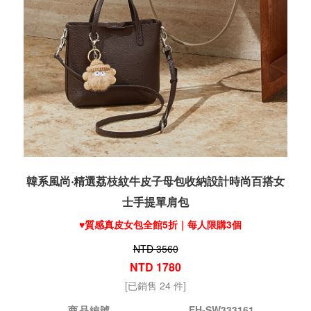
韓系風尚‧精選荔枝紋牛皮子母包收納設計時尚百搭女
士手提單肩包
♥️質感真皮女包全館5折｜每人限購3個
NTD 3560
NTD 1780
[已銷售 24 件]
商品編號
EH-SW333161