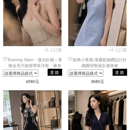
15 人訂購
14 人訂購
Evening Glam・微光針織｜香
經典小香風‧薄霧藍鑲鑽設計針
檳金亮片細肩帶長洋裝・修身
織圓領無袖女連身裙
腰帶剪裁
選購
選購
4580元
3680元