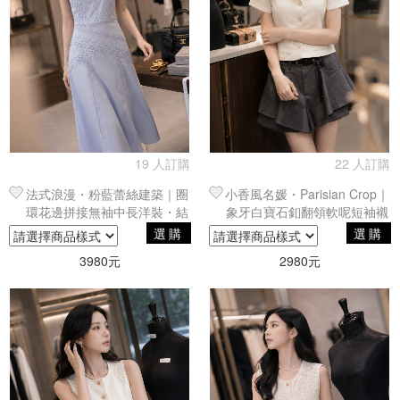
19 人訂購
22 人訂購
法式浪漫・粉藍蕾絲建築｜圈
小香風名媛・Parisian Crop｜
環花邊拼接無袖中長洋裝・結
象牙白寶石釦翻領軟呢短袖襯
構優雅剪裁
衫
選購
選購
3980元
2980元