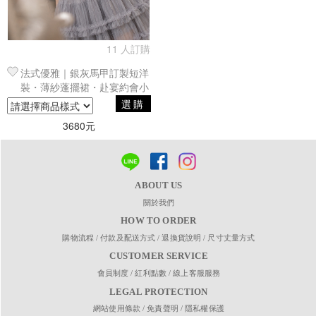
11 人訂購
法式優雅｜銀灰馬甲訂製短洋
裝・薄紗蓬擺裙・赴宴約會小
禮服
選購
3680元