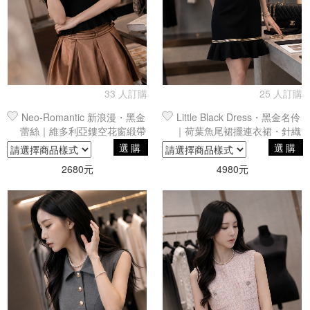
33 人訂購
25 人訂購
Neo-Romantic 新浪漫・黑金
Little Black Dress・黑金名伶
蕾絲｜維多利亞鏤空花窗緞帶
｜荷葉魚尾裙擺連衣裙・針織
撞色荷葉邊短袖上衣
貼身剪裁黑金撞色膝上禮服穿
選購
選購
搭
2680元
4980元