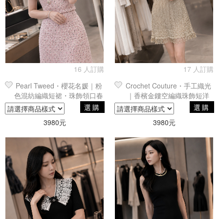
16 人訂購
17 人訂購
Pearl Tweed・櫻花名媛｜粉
Crochet Couture・手工織光
色混紡編織短裙・珠飾領口春
｜香檳金鏤空編織珠飾短洋
夏小香風花朵釦斜紋 Tweed
裝・流蘇裙襬春夏高級女裝禮
選購
選購
連身裙
服
3980元
3980元