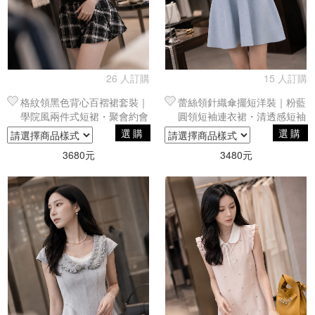
26 人訂購
15 人訂購
格紋領黑色背心百褶裙套裝｜
蕾絲領針織傘擺短洋裝｜粉藍
學院風兩件式短裙・聚會約會
圓領短袖連衣裙・清透感短袖
日常單品
剪裁
選購
選購
3680元
3480元