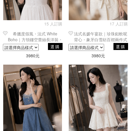
15 人訂購
17 人訂購
希臘度假風・法式 White
法式名媛午宴款｜珍珠釦軟呢
Boho｜方領鏤空蕾絲長洋裝・
背心・象牙白雪紡百褶兩件式
純白長裙
套裝
選購
選購
3980元
3980元