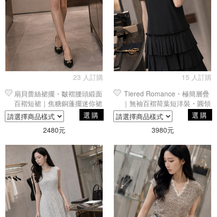
23 人訂購
15 人訂購
扇貝蕾絲裙擺・皺褶腰頭緞面
Tiered Romance・極簡層疊
百褶短裙｜焦糖銅蓬擺迷你裙
｜無袖百褶荷葉短洋裝・圓領
單品
無袖寬鬆小禮服
選購
選購
2480元
3980元