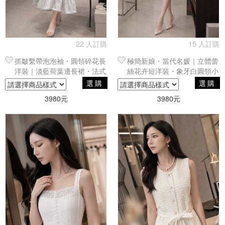
22 人訂購
15 人訂購
抓皺繫帶泡泡袖・圓領碎花長
極簡新娘・當代名媛｜立體蕾
洋裝｜淡藍荷葉邊長裙・法式
絲花卉短洋裝・象牙白圓領小
穿搭
禮服
選購
選購
3980元
3980元