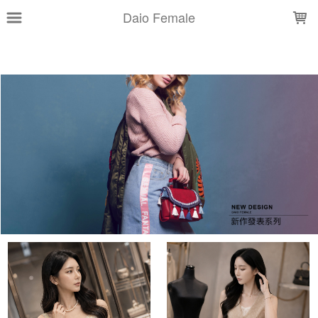
LOADING...
Daio Female
上架時間
銷售件數
銷售價格
樣式尺寸篩選
全部樣式
黑
白
米白
灰
藍
杏
粉紅
深藍
淺黃
草綠
全部尺寸
46(S)
48(M)
50(L)
52(XL)
54(2XL)
56(3XL)
篩選