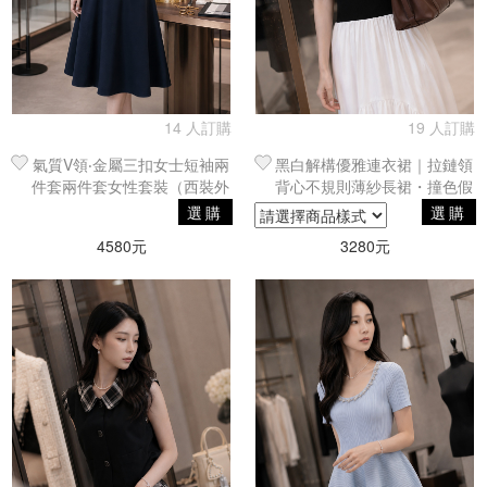
14 人訂購
19 人訂購
氣質V領‧金屬三扣女士短袖兩
黑白解構優雅連衣裙｜拉鏈領
件套兩件套女性套裝（西裝外
背心不規則薄紗長裙・撞色假
套｜傘裙）
兩件式套裝
選購
選購
4580元
3280元