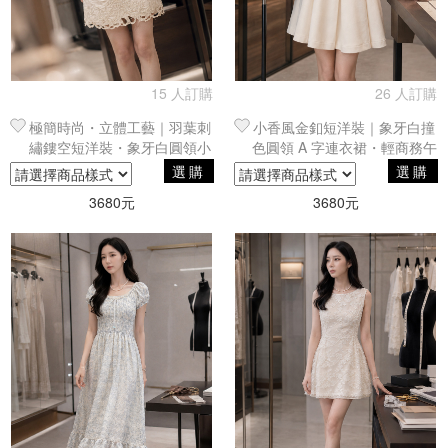
15 人訂購
26 人訂購
極簡時尚・立體工藝｜羽葉刺
小香風金釦短洋裝｜象牙白撞
繡鏤空短洋裝・象牙白圓領小
色圓領 A 字連衣裙・輕商務午
禮服
茶款
選購
選購
3680元
3680元