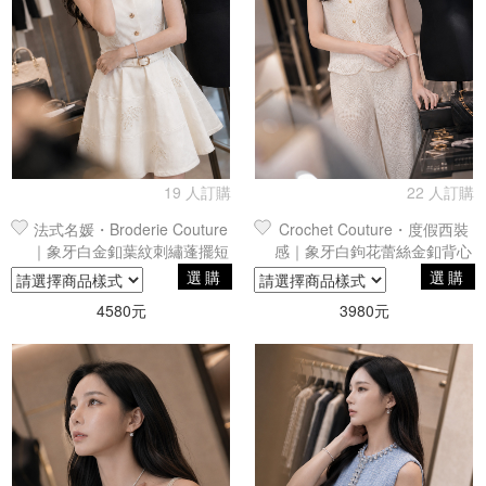
19 人訂購
22 人訂購
法式名媛・Broderie Couture
Crochet Couture・度假西裝
｜象牙白金釦葉紋刺繡蓬擺短
感｜象牙白鉤花蕾絲金釦背心
洋裝
寬褲組合
選購
選購
4580元
3980元