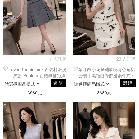
11 人訂購
23 人訂購
Power Feminine・西裝料浪漫
象牙白小花刺繡軟呢背心短裙
｜灰藍 Peplum 百褶無袖短洋
套裝｜黑領鏈條飾邊兩件式・
裝・俐落剪裁
午茶約會單品
選購
選購
3980元
3680元