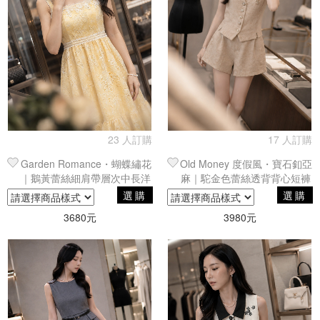
23 人訂購
17 人訂購
Garden Romance・蝴蝶繡花
Old Money 度假風・寶石釦亞
｜鵝黃蕾絲細肩帶層次中長洋
麻｜駝金色蕾絲透背背心短褲
裝・花園剪裁
兩件式
選購
選購
3680元
3980元