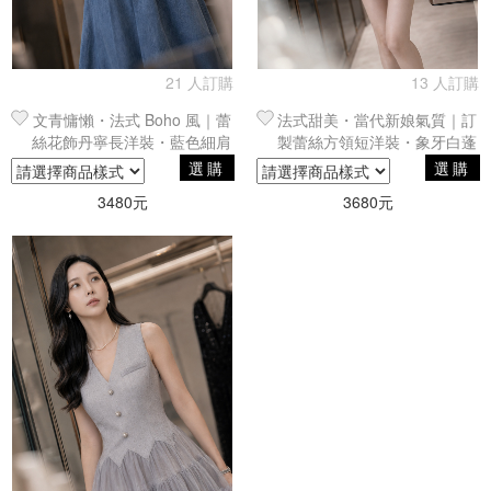
21 人訂購
13 人訂購
文青慵懶・法式 Boho 風｜蕾
法式甜美・當代新娘氣質｜訂
絲花飾丹寧長洋裝・藍色細肩
製蕾絲方領短洋裝・象牙白蓬
帶單品
擺小禮服
選購
選購
3480元
3680元