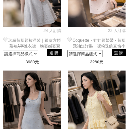
24 人訂購
22 人訂購
珠繡荷葉領短洋裝｜銀灰方領
Coquette・娃娃領繫帶・荷葉
蓋袖A字連衣裙・晚宴婚宴聚
飛袖短洋裝｜裸粉珠飾直筒小
會單品
禮服
選購
選購
3980元
3280元