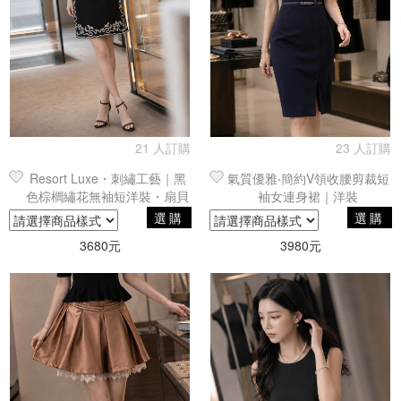
21 人訂購
23 人訂購
Resort Luxe・刺繡工藝｜黑
氣質優雅‧簡約V領收腰剪裁短
色棕櫚繡花無袖短洋裝・扇貝
袖女連身裙｜洋裝
邊剪裁
選購
選購
3680元
3980元