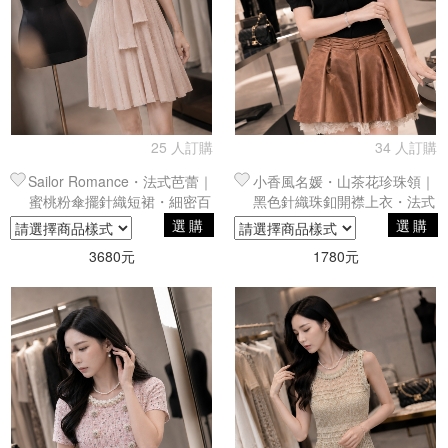
25 人訂購
34 人訂購
Sailor Romance・法式芭蕾｜
小香風名媛・山茶花珍珠領｜
蜜桃粉傘擺針織短裙・細密百
黑色針織珠釦開襟上衣・法式
褶裙擺蓋袖修身剪裁穿搭
優雅剪裁泡泡袖
選購
選購
3680元
1780元