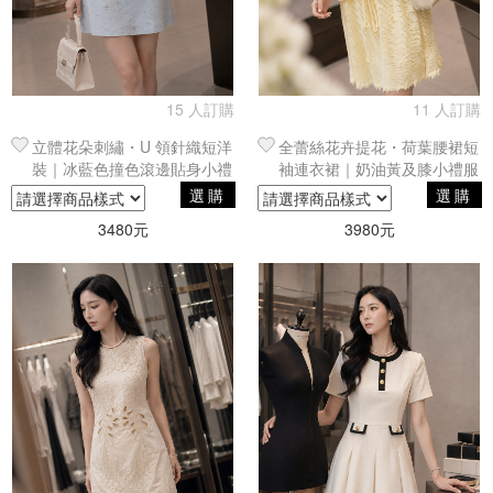
15 人訂購
11 人訂購
立體花朵刺繡・U 領針織短洋
全蕾絲花卉提花・荷葉腰裙短
裝｜冰藍色撞色滾邊貼身小禮
袖連衣裙｜奶油黃及膝小禮服
服
穿搭
選購
選購
3480元
3980元