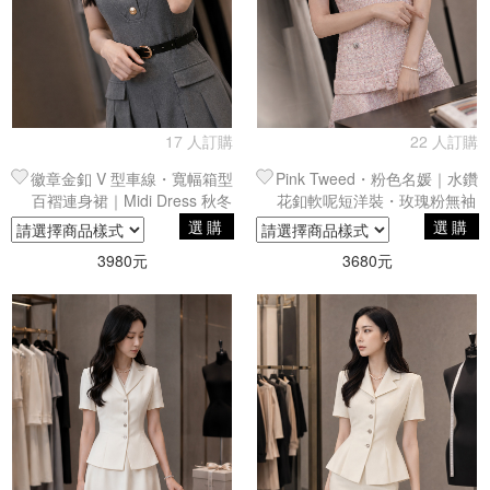
17 人訂購
22 人訂購
徽章金釦 V 型車線・寬幅箱型
Pink Tweed・粉色名媛｜水鑽
百褶連身裙｜Midi Dress 秋冬
花釦軟呢短洋裝・玫瑰粉無袖
結構感碳灰無袖皮帶收腰小禮
四口袋連身裙
選購
選購
服
3980元
3680元