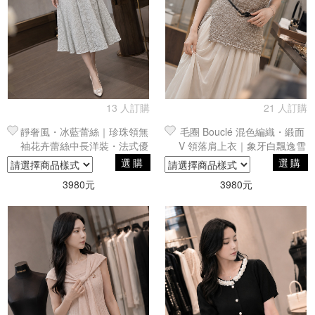
13 人訂購
21 人訂購
靜奢風・冰藍蕾絲｜珍珠領無
毛圈 Bouclé 混色編織・緞面
袖花卉蕾絲中長洋裝・法式優
V 領落肩上衣｜象牙白飄逸雪
雅剪裁
紡及踝長裙剪裁穿搭
選購
選購
3980元
3980元