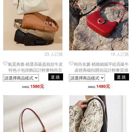
23 人訂購
18 人訂購
氣質典雅‧精選高級荔枝紋牛皮
時尚名媛‧精緻細膩平紋高級牛
特色小包掛飾設計輕奢時尚百
皮經典磁扣開合設計輕奢質感
搭單肩包／腋下包
百搭手提單肩包／腋下包
選購
選購
1580元
1480元
3160元
2960元