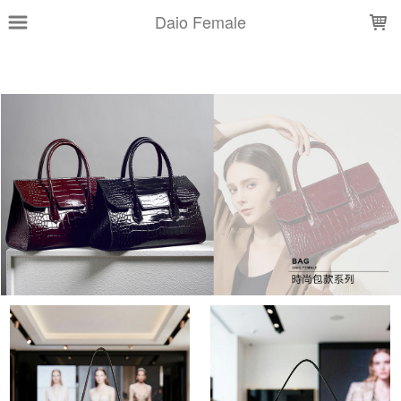
LOADING...
Daio Female
上架時間
銷售件數
銷售價格
樣式尺寸篩選
全部樣式
黑
咖啡
酒紅
大象灰
米白
焦糖
奶昔白
白
金棕
杏
全部尺寸
篩選