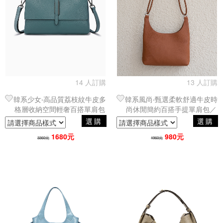
14 人訂購
13 人訂購
韓系少女‧高品質荔枝紋牛皮多
韓系風尚‧甄選柔軟舒適牛皮時
格層收納空間輕奢百搭單肩包
尚休閒簡約百搭手提單肩包／
／腋下包
腋下包（4色可選）
選購
選購
1680元
980元
3360元
1960元