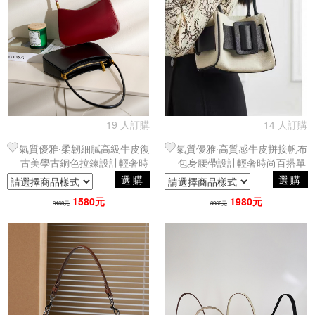
19 人訂購
14 人訂購
氣質優雅‧柔韌細膩高級牛皮復
氣質優雅‧高質感牛皮拼接帆布
古美學古銅色拉鍊設計輕奢時
包身腰帶設計輕奢時尚百搭單
尚單肩包／腋下包
肩包／腋下包
選購
選購
1580元
1980元
3160元
3960元