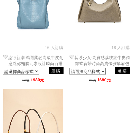
16 人訂購
18 人訂購
流行新潮‧精選柔韌高級牛皮創
韓系少女‧高質感荔枝紋牛皮調
意迷你翅膀元素設計時尚百搭
節式背帶時尚高貴優雅單肩包
單肩托特包／腋下包（3色可
／腋下包（4色可選）
選購
選購
選）
1980元
1680元
3960元
3360元