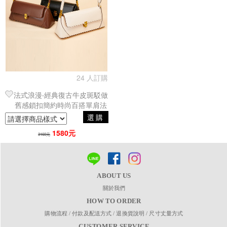
24 人訂購
法式浪漫‧經典復古牛皮斑駁做
舊感鎖扣簡約時尚百搭單肩法
棍包／腋下包（4色可選）
選購
1580元
3160元