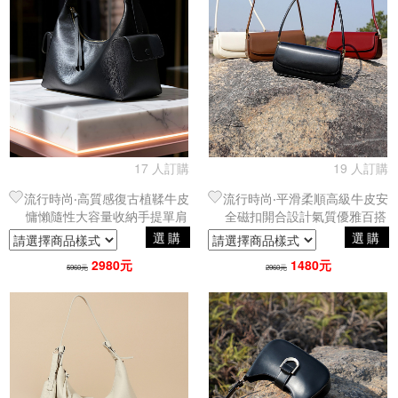
17 人訂購
19 人訂購
流行時尚‧高質感復古植鞣牛皮
流行時尚‧平滑柔順高級牛皮安
慵懶隨性大容量收納手提單肩
全磁扣開合設計氣質優雅百搭
包｜腋下包
手提單肩包／腋下包
選購
選購
2980元
1480元
5960元
2960元