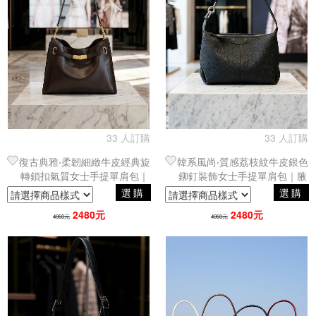
33 人訂購
33 人訂購
復古典雅‧柔韌細緻牛皮經典旋
韓系風尚‧質感荔枝紋牛皮銀色
轉鎖扣氣質女士手提單肩包｜
鉚釘裝飾女士手提單肩包｜腋
腋下包
下包
選購
選購
2480元
2480元
4960元
4960元