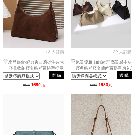
13 人訂購
32 人訂購
摩登都會‧經典復古磨砂牛皮大
氣質優雅‧細膩紋理高質感牛皮
容量收納輕奢時尚百搭手提單
經典時尚輕奢簡約百搭單肩包/
肩包／腋下包
腋下包
選購
選購
1680元
1980元
3360元
3960元